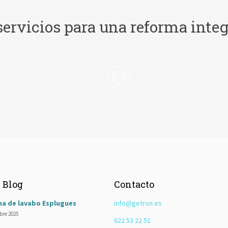
rvicios para una reforma integ
Carpintería y Parque
eformas de cocinas.
Una de las reformas más habituales es la sustitución o colocación de tar
l Blog
Contacto
a de lavabo Esplugues
info@getron.es
bre 2025
622 53 22 51