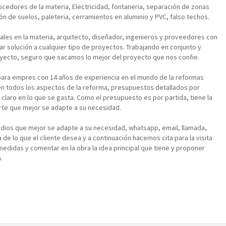
cedores de la materia, Electricidad, fontaneria, separación de zonas
ión de suelos, paleteria, cerramientos en aluminio y PVC, falso techos.
les en la materia, arquitecto, diseñador, ingenieros y proveedores con
dar solución a cualquier tipo de proyectos. Trabajando en conjunto y
royecto, seguro que sacamos lo mejor del proyecto que nos confie.
ra empres con 14 años de experiencia en el mundo de la reformas
en todos los aspectos de la reforma, presupuestos detallados por
a claro en lo que se gasta. Como el presupuesto es por partida, tiene la
parte que mejor se adapte a su necesidad.
dios que mejor se adapte a su necesidad, whatsapp, email, llamada,
e lo que el cliente desea y a continuación hacemos cita para la visita
edidas y comentar en la obra la idea principal que tiene y proponer
.