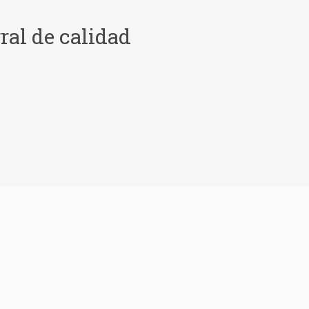
ral de calidad
t
Fontanería
imas flotantes y parquets.
Reforma de sanitarios y grifería en Cornellà un equipo de profesio