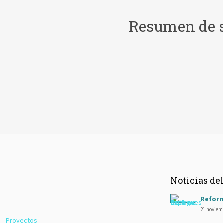
Resumen de se
Reforma de cocinas
En GETRON te ofrecemos más calidad, más detalle y más cercanía. Especialistas en r
Noticias de
Reform
21 noviem
Proyectos