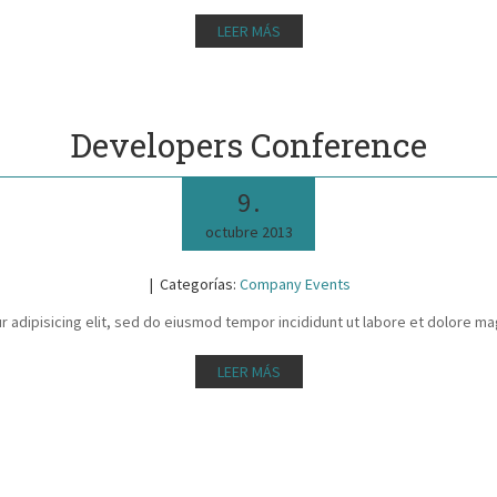
LEER MÁS
Developers Conference
9
.
octubre
2013
Categorías:
Company Events
 adipisicing elit, sed do eiusmod tempor incididunt ut labore et dolore ma
LEER MÁS