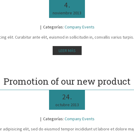
4
.
noviembre
2013
Categorías:
Company Events
ng elit. Curabitur ante elit, euismod in sollicitudin in, convallis varius t
LEER MÁS
Promotion of our new product
24
.
octubre
2013
Categorías:
Company Events
 adipisicing elit, sed do eiusmod tempor incididunt ut labore et dolore ma